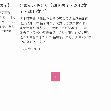
2男子】
いぬかい みどり【2010男子・2012女
子・2015女子】
庭で育ち、
だから「自分
埼玉県在住 「先回り＆その場しのぎ＆過保護育
育てしてい
児」出身 「桐箱子育て」代表 ３６歳で出産する
イラ、ガミ
まで仕事が恋人のワーカホリックな毎日でした。
2020年
３歳年下の妹への嫉妬で「子ども嫌い」だと思い
込んで生きてきたので 結婚も出産も、人生設計の
中に全くありませ...
2022年8月31日
1