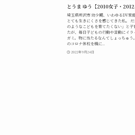
とうま ゆう【2010女子・201
埼玉県所沢市 幼少期、いわゆるDV家
とても生きにくさを感じてきた私。 
のようなこどもを育てたくない」と子
たが、毎日子どもの行動や言動にイラ
ガミ。物に当たるなんてしょっちゅう。 
のコロナ休校を機に...
2022年9月24日